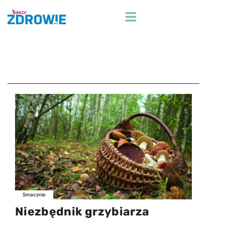
Przejdź
do
treści
Smacznie
Niezbędnik grzybiarza