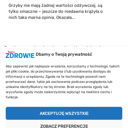
Grzyby nie mają żadnej wartości odżywczej, są
tylko smaczne – jeszcze do niedawna krążyła o
nich taka marna opinia. Okazała...
Serwis naszezdrowie.net ma charakter edukacyjny.
Mimo, że redakcja dokłada wszelkich starań co do
Dbamy o Twoją prywatność
jakości merytorycznej przedstawianych treści,
wszelkie informacje nie stanowią porady medycznej i
Aby zapewnić jak najlepsze wrażenia, korzystamy z technologii, takich
nie zastąpią wizyty u lekarza. Z tego powodu redakcja
jak pliki cookie, do przechowywania i/lub uzyskiwania dostępu do
informacji o urządzeniu. Zgoda na te technologie pozwoli nam
i wydawca serwisu nie mogą ponieść
przetwarzać dane, takie jak zachowanie podczas przeglądania lub
odpowiedzialności wynikającej z zastosowania
unikalne identyfikatory na tej stronie. Brak wyrażenia zgody lub
informacji zamieszczonych w serwisie, gdyż nie
wycofanie zgody może niekorzystnie wpłynąć na niektóre cechy i
prowadzi konsultacji medycznej w rozumieniu art. 3
funkcje.
ust 1 ustawy o działalności leczniczej.
AKCEPTUJĘ WSZYSTKIE
O nas
Kontakt
Polityka prywatności
Polityka plików cookies
ZOBACZ PREFERENCJE