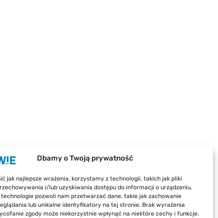
Dbamy o Twoją prywatność
 jak najlepsze wrażenia, korzystamy z technologii, takich jak pliki
przechowywania i/lub uzyskiwania dostępu do informacji o urządzeniu.
 technologie pozwoli nam przetwarzać dane, takie jak zachowanie
rzedstawianych treści, wszelkie
eglądania lub unikalne identyfikatory na tej stronie. Brak wyrażenia
ogą ponieść odpowiedzialności
ycofanie zgody może niekorzystnie wpłynąć na niektóre cechy i funkcje.