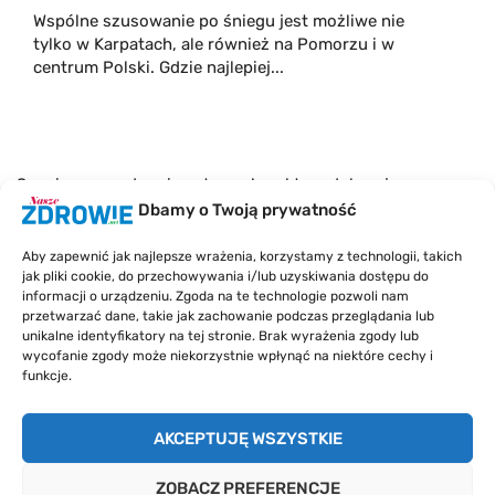
Wspólne szusowanie po śniegu jest możliwe nie
tylko w Karpatach, ale również na Pomorzu i w
centrum Polski. Gdzie najlepiej...
Serwis naszezdrowie.net ma charakter edukacyjny.
Mimo, że redakcja dokłada wszelkich starań co do
Dbamy o Twoją prywatność
jakości merytorycznej przedstawianych treści,
wszelkie informacje nie stanowią porady medycznej i
Aby zapewnić jak najlepsze wrażenia, korzystamy z technologii, takich
nie zastąpią wizyty u lekarza. Z tego powodu redakcja
jak pliki cookie, do przechowywania i/lub uzyskiwania dostępu do
informacji o urządzeniu. Zgoda na te technologie pozwoli nam
i wydawca serwisu nie mogą ponieść
przetwarzać dane, takie jak zachowanie podczas przeglądania lub
odpowiedzialności wynikającej z zastosowania
unikalne identyfikatory na tej stronie. Brak wyrażenia zgody lub
informacji zamieszczonych w serwisie, gdyż nie
wycofanie zgody może niekorzystnie wpłynąć na niektóre cechy i
prowadzi konsultacji medycznej w rozumieniu art. 3
funkcje.
ust 1 ustawy o działalności leczniczej.
AKCEPTUJĘ WSZYSTKIE
O nas
Kontakt
Polityka prywatności
Polityka plików cookies
ZOBACZ PREFERENCJE