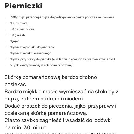
Pierniczki
300 g mąki pszennej + mąka do podsypywania ciasta podczas wałkowania
150 ml miodu
50 g cukru pudru
50 g masła
1 jajko
1 łyżeczka proszku do pieczenia
1 łyżeczka cukru waniliowego
1 łyżka przyprawy do piernika (w składzie: cynamon, kardamon, imbir, anyż)
2 łyżki kandyzowanej skórki pomarańczowej
Skórkę pomarańczową bardzo drobno
posiekać.
Bardzo miękkie masło wymieszać na stolnicy z
mąką, cukrem pudrem i miodem.
Dodać proszek do pieczenia, jajko, przyprawy i
posiekaną skórkę pomarańczową.
Ciasto szybko zagnieść i wsadzić do lodówki
na min. 30 minut.