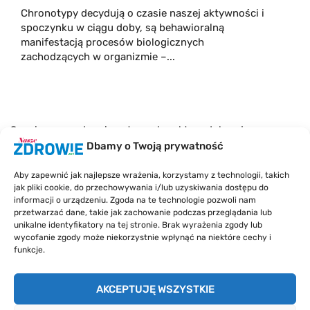
Chronotypy decydują o czasie naszej aktywności i
spoczynku w ciągu doby, są behawioralną
manifestacją procesów biologicznych
zachodzących w organizmie –...
Serwis naszezdrowie.net ma charakter edukacyjny.
Mimo, że redakcja dokłada wszelkich starań co do
Dbamy o Twoją prywatność
jakości merytorycznej przedstawianych treści,
wszelkie informacje nie stanowią porady medycznej i
Aby zapewnić jak najlepsze wrażenia, korzystamy z technologii, takich
nie zastąpią wizyty u lekarza. Z tego powodu redakcja
jak pliki cookie, do przechowywania i/lub uzyskiwania dostępu do
informacji o urządzeniu. Zgoda na te technologie pozwoli nam
i wydawca serwisu nie mogą ponieść
przetwarzać dane, takie jak zachowanie podczas przeglądania lub
odpowiedzialności wynikającej z zastosowania
unikalne identyfikatory na tej stronie. Brak wyrażenia zgody lub
informacji zamieszczonych w serwisie, gdyż nie
wycofanie zgody może niekorzystnie wpłynąć na niektóre cechy i
prowadzi konsultacji medycznej w rozumieniu art. 3
funkcje.
ust 1 ustawy o działalności leczniczej.
AKCEPTUJĘ WSZYSTKIE
O nas
Kontakt
Polityka prywatności